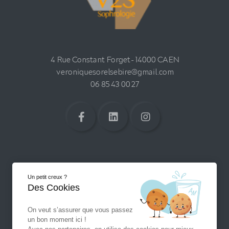
4 Rue Constant Forget - 14000 CAEN
veroniquesorelsebire@gmail.com
06 85 43 00 27
Un petit creux ?
Des Cookies
On veut s’assurer que vous passez
un bon moment ici !