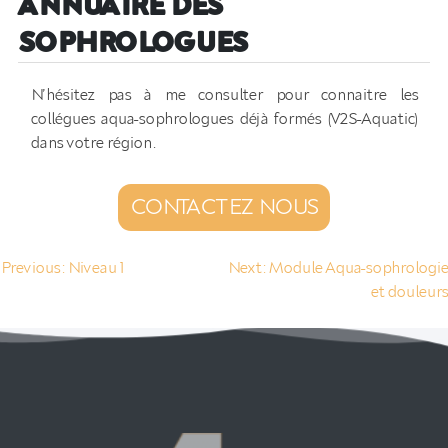
ANNUAIRE DES
SOPHROLOGUES
N’hésitez pas à me consulter pour connaitre les
collégues aqua-sophrologues déjà formés (V2S-Aquatic)
dans votre région.
CONTACTEZ NOUS
Navigation
Previous:
Niveau 1
Next:
Module Aqua-sophrologie
et douleurs
de
l’article